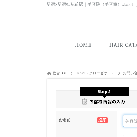
新宿×新宿御苑前駅｜美容院（美容室）close
総合TOP
closet（クローゼット）
お問い
お名前
必須