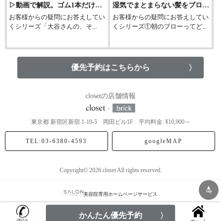
▷動画で解説。ゴム1本だけでできる簡単お団子ヘア
湿気でまとまらない髪をブローで整えるやり方公開！
お客様からの疑問にお答えしてい
お客様からの疑問にお答えしてい
くシリーズ「大谷さんの、そ...
くシリーズ①朝のブローってど...
優先予約はこちらから
closetの店舗情報
東京都
新宿区新宿
1-10-5 岡田ビル1F
平均料金: ¥10,900～
TEL:03-6380-4593
googleMAP
Copyright© 2026 closet All rights reserved.
▲
top
美容院専用ホームページサービス
かんたん優先予約