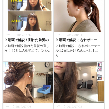
2017/11/16
2017/08/31
1569
346
▷動画で解説！割れた前髪の直し方
▷動画で解説 こなれポニーテールは2回に分けて結ぶべし！
▷動画で解説 割れた前髪の直し
▷動画で解説 こなれポニーテー
方！！9月に人生初めて、(とい...
ルは2回に分けて結ぶべし！こ
ん...
2017/07/06
2017/07/03
444
473