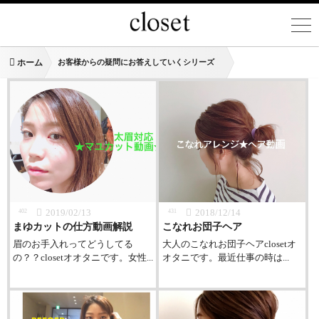
ホーム
お客様からの疑問にお答えしていくシリーズ
2019/02/13
2018/12/14
402
431
まゆカットの仕方動画解説
こなれお団子ヘア
眉のお手入れってどうしてる
大人のこなれお団子ヘアclosetオ
の？？closetオオタニです。女性...
オタニです。最近仕事の時は...