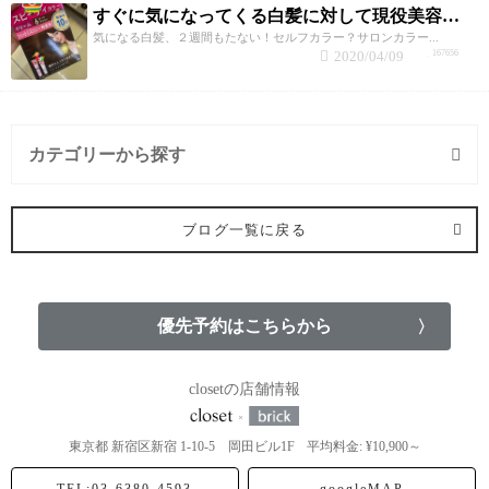
すぐに気になってくる白髪に対して現役美容師がオススメする白髪が気にならなくなる対策5選！
気になる白髪、２週間もたない！セルフカラー？サロンカラー...
2020/04/09
167656
カテゴリーから探す
縮毛矯正 (6記事)
ブログ一覧に戻る
カラー (13記事)
ヘアケア (7記事)
優先予約はこちらから
ヘッドスパ (3記事)
closetの店舗情報
MAKE (2記事)
東京都
新宿区新宿
1-10-5 岡田ビル1F
平均料金: ¥10,900～
お客様からの疑問にお答えしていくシリーズ (6記事)