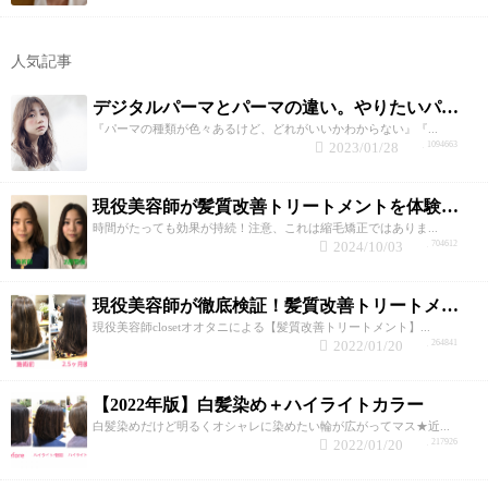
人気記事
デジタルパーマとパーマの違い。やりたいパーマの選び方のポイント
『パーマの種類が色々あるけど、どれがいいかわからない』『...
2023/01/28
1094663
現役美容師が髪質改善トリートメントを体験してみた！
時間がたっても効果が持続！注意、これは縮毛矯正ではありま...
2024/10/03
704612
現役美容師が徹底検証！髪質改善トリートメントの効果と持続性！
現役美容師closetオオタニによる【髪質改善トリートメント】...
2022/01/20
264841
【2022年版】白髪染め＋ハイライトカラー
白髪染めだけど明るくオシャレに染めたい輪が広がってマス★近...
2022/01/20
217926