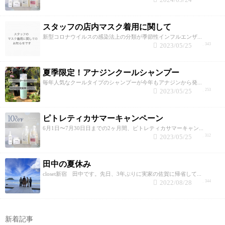
スタッフの店内マスク着用に関して
新型コロナウイルスの感染法上の分類が季節性インフルエンザ...
2023/05/25
343
夏季限定！アナジンクールシャンプー
毎年人気なクールタイプのシャンプーが今年もアナジンから発...
2023/05/25
253
ピトレティカサマーキャンペーン
6月1日〜7月30日日までの2ヶ月間、ピトレティカサマーキャン...
2023/05/25
312
田中の夏休み
closet新宿 田中です。先日、3年ぶりに実家の佐賀に帰省して...
2022/08/28
344
新着記事