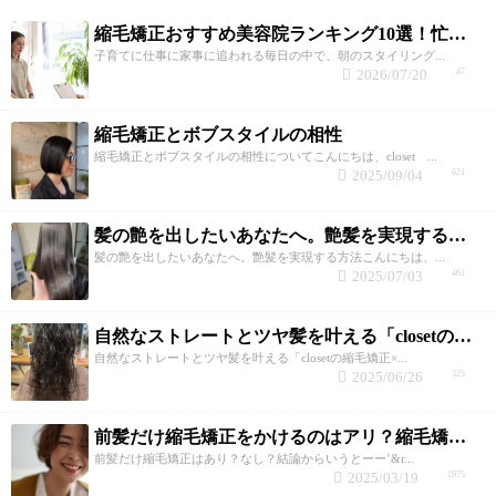
縮毛矯正おすすめ美容院ランキング10選！忙しい子育て世代が失敗しない選び方と髪質改善のコツ
子育てに仕事に家事に追われる毎日の中で、朝のスタイリング...
2026/07/20
47
縮毛矯正とボブスタイルの相性
縮毛矯正とボブスタイルの相性についてこんにちは、closet ...
2025/09/04
621
髪の艶を出したいあなたへ。艶髪を実現する方法
髪の艶を出したいあなたへ。艶髪を実現する方法こんにちは、...
2025/07/03
461
自然なストレートとツヤ髪を叶える「closetの縮毛矯正×トリートメント」
自然なストレートとツヤ髪を叶える「closetの縮毛矯正×...
2025/06/26
325
前髪だけ縮毛矯正をかけるのはアリ？縮毛矯正が得意なclosetが回答！
前髪だけ縮毛矯正はあり？なし？結論からいうとーー’&r...
2025/03/19
1975