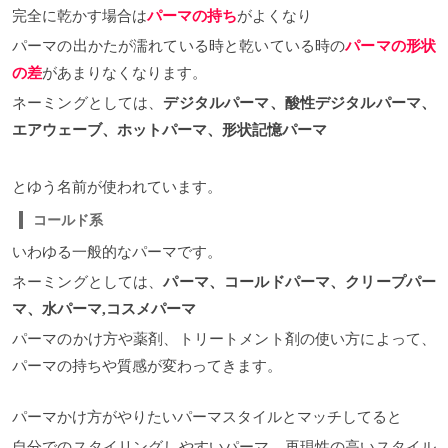
完全に乾かす場合は
パーマの持ち
がよくなり
パーマの出かたが濡れている時と乾いている時の
パーマの形状
の差
があまりなくなります。
ネーミングとしては、
デジタルパーマ、酸性デジタルパーマ、
エアウェーブ、ホットパーマ、形状記憶パーマ
とゆう名前が使われています。
コールド系
いわゆる一般的なパーマです。
ネーミングとしては、
パーマ、コールドパーマ、クリープパー
マ、水パーマ,コスメパーマ
パーマのかけ方や薬剤、トリートメント剤の使い方によって、
パーマの持ちや質感が変わってきます。
パーマかけ方がやりたいパーマスタイルとマッチしてると
自分でのスタイリングしやすいパーマ、再現性の高いスタイル