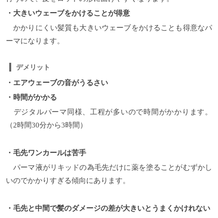
・大きいウェーブをかけることが得意
かかりにくい髪質も大きいウェーブをかけることも得意なパ
ーマになります。
デメリット
・エアウェーブの音がうるさい
・時間がかかる
デジタルパーマ同様、工程が多いので時間がかかります。
（2時間30分から3時間）
・毛先ワンカールは苦手
パーマ液がリキッドの為毛先だけに薬を塗ることがむずかし
いのでかかりすぎる傾向にあります。
・毛先と中間で髪のダメージの差が大きいとうまくかけれない