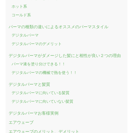
ホット系
コールド系
パーマの種類の違いによるオススメのパーマスタイル
デジタルパーマ
デジタルパーマのデメリット
デジタルパーマがダメージした髪にと相性が良い２つの理由
パーマ液を塗り分けできる！！
デジタルパーマの機械で熱を使う！！
デジタルパーマと髪質
デジタルパーマに向いている髪質
デジタルパーマに向いていない髪質
デジタルパーマお客様実例
エアウェーブ
エアウェーブのメリット、デメリット