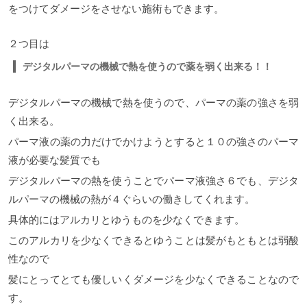
をつけてダメージをさせない施術もできます。
２つ目は
デジタルパーマの機械で熱を使うので薬を弱く出来る！！
デジタルパーマの機械で熱を使うので、パーマの薬の強さを弱
く出来る。
パーマ液の薬の力だけでかけようとすると１０の強さのパーマ
液が必要な髪質でも
デジタルパーマの熱を使うことでパーマ液強さ６でも、デジタ
ルパーマの機械の熱が４ぐらいの働きしてくれます。
具体的にはアルカリとゆうものを少なくできます。
このアルカリを少なくできるとゆうことは髪がもともとは弱酸
性なので
髪にとってとても優しいくダメージを少なくできることなので
す。