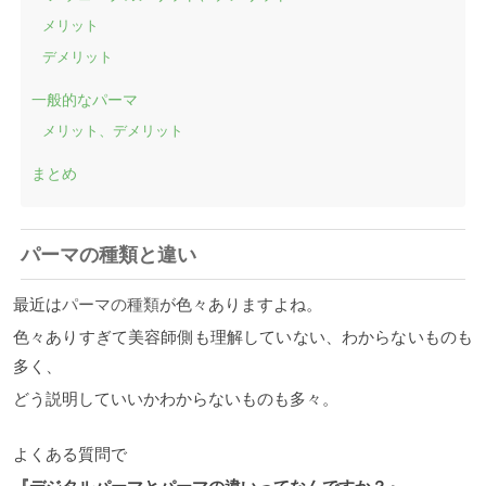
メリット
デメリット
一般的なパーマ
メリット、デメリット
まとめ
パーマの種類と違い
最近は
パーマの種類
が色々ありますよね。
色々ありすぎて美容師側も理解していない、わからないものも
多く、
どう説明していいかわからないものも多々。
よくある質問で