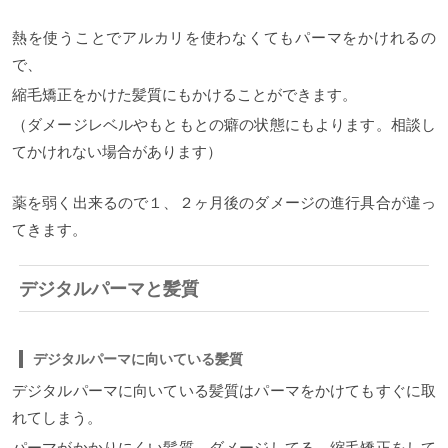
熱を使うことでアルカリを使わなくてもパーマをかけれるの
で、
縮毛矯正をかけた髪質にもかけることができます。
（ダメージレベルやもともとの癖の状態にもよります。相談し
てかけれない場合があります）
薬を弱く出来るので１、２ヶ月後のダメージの進行具合が違っ
てきます。
デジタルパーマと髪質
デジタルパーマに向いている髪質
デジタルパーマに向いている髪質はパーマをかけてもすぐに取
れてしまう。
パーマがかかりにくい髪質、ダメージしてる、縮毛矯正をして