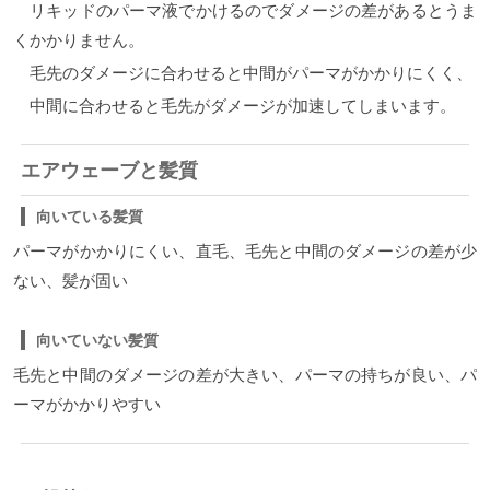
リキッドのパーマ液でかけるのでダメージの差があるとうま
くかかりません。
毛先のダメージに合わせると中間がパーマがかかりにくく、
中間に合わせると毛先がダメージが加速してしまいます。
エアウェーブと髪質
向いている髪質
パーマがかかりにくい、直毛、毛先と中間のダメージの差が少
ない、髪が固い
向いていない髪質
毛先と中間のダメージの差が大きい、パーマの持ちが良い、パ
ーマがかかりやすい