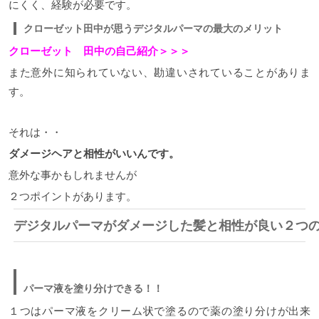
にくく、経験が必要です。
クローゼット田中が思うデジタルパーマの最大のメリット
クローゼット 田中の自己紹介＞＞＞
また意外に知られていない、勘違いされていることがありま
す。
それは・・
ダメージヘアと相性がいいんです。
意外な事かもしれませんが
２つポイントがあります。
デジタルパーマがダメージした髪と相性が良い２つ
パーマ液を塗り分けできる！！
１つはパーマ液をクリーム状で塗るので薬の塗り分けが出来