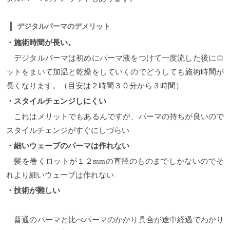
デジタルパーマのデメリット
・施術時間が長い。
デジタルパーマは初めにパーマ液をつけて一度流した後にロ
ットをまいて加温と乾燥をしていくのでどうしても施術時間が
長くなります。（目安は２時間３０分から３時間）
・スタイルチェンジしにくい
これはメリットでもあるんですが、パーマの持ちが良いので
スタイルチェンジがすぐにしづらい
・細いウェーブのパーマは作れない
髪を巻くロットが１２mmの直径のものまでしかないのでそ
れより細いウェーブは作れない
・技術が難しい
普通のパーマと比べパーマのかかり具合が途中経過でわかり