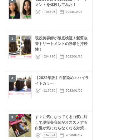
メントを体験してみた！
704606
2024/10/03
現役美容師が徹底検証！髪質改
3
善トリートメントの効果と持続
性！
264836
2022/01/20
【2022年版】白髪染め＋ハイラ
4
イトカラー
217925
2022/01/20
すぐに気になってくる白髪に対
5
して現役美容師がオススメする
白髪が気にならなくなる対策5
選！
167624
2020/04/09