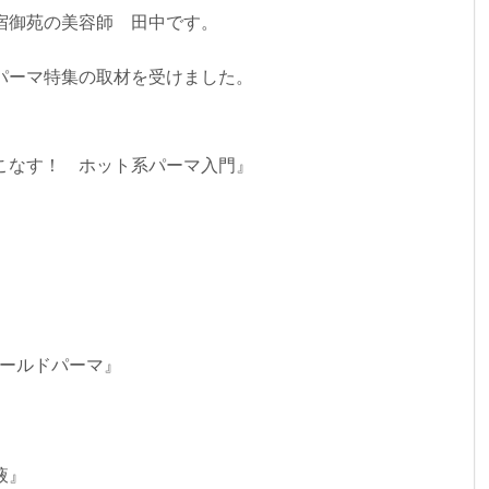
宿御苑の美容師 田中です。
パーマ特集の取材を受けました。
こなす！ ホット系パーマ入門』
コールドパーマ』
』
液』