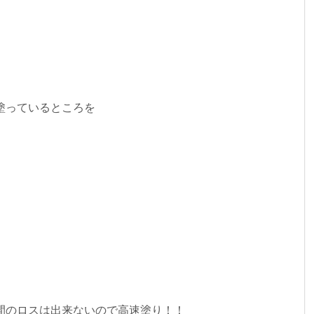
塗っているところを
、
間のロスは出来ないので高速塗り！！