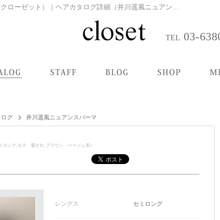
新宿×新宿御苑前駅｜美容院（美容室）closet（クローゼット）｜ヘアカタログ詳細（井川遥風ニュアンスパーマ）
03-638
タログ
井川遥風ニュアンスパーマ
ミロング,モテ・愛され,ブラウン・ベージュ系）
レングス
セミロング