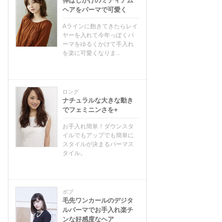
伸ばしかけのミディアム
ヘアをパーマで可愛く
Aラインに飽きてきたらレイ
ヤーを入れて今年っぽくパ
ーマをゆるくかけて手入れ
を楽に可愛くなりま...
ロング
ナチュラルな大きな動き
でフェミニンさを+
お手入れ簡単！ダウンスタ
イルでもアップでも簡単に
スタイルが決まるパーマス
タイル。
ボブ
毛先ワンカールのデジタ
ルパーマでお手入れ楽チ
ンな好感度なヘア