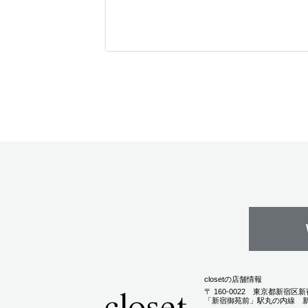
大人っぽくしたい、女
サイドから見たバラン
性らしくしたい、
スがとても綺麗に頭の
形が見えます。頭の形
が悪くてもカットやパ
ーマで骨格を補正しま
す。頭の形を良く見せ
ることで小顔...
closetの店舗情報
〒
160-0022
東京都
新宿区
新
「新宿御苑前」駅丸の内線 新