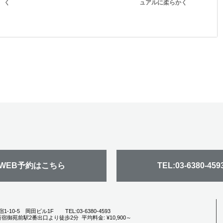
く
ュアルに柔らかく
Aラインに飽きてきた
お手入れ簡単！ダウン
全体に大きくパーマを
らレイヤーを入れて今
スタイルでもアップで
かけることによって、
年っぽくパーマをゆる
も簡単にスタイルが決
ふんわりと動き寂しく
くかけて手入れを楽に
まるパーマスタイル。
見えがちなロングスタ
可愛くなりましょう！
イルもアイロンで巻か
ずとも華やかに！軽く
ひとつに結ん...
WEB予約はこちら
TEL:03-6380-459
宿1-10-5 岡田ビル1F
TEL:03-6380-4593
宿御苑前駅2番出口より徒歩2分
平均料金: ¥10,900～