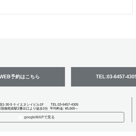
絶壁を隠した奥行きの
無造作のニュアンスが
黒髮パーマスタイル。
あるショート。シンプ
可愛いボブ。セミウェ
マッシュベースのショ
ルなんですけど綺麗で
ットにスタイリングす
ートが丸みが出てクー
好印象です！
るだけで、周りの人と
ルになりすぎず可愛
ちょっと差がつきま
い。
す！カラーはブラウン
系の艶系カラー...
WEB予約はこちら
TEL:03-6457-430
宿1-30-5 ケイエヌシイビル1F
TEL:03-6457-4305
宿御苑前駅2番出口より徒歩2分
平均料金: ¥5,600～
googleMAPで見る