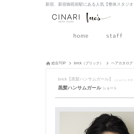
総合TOP
brick（ブリック）
ヘアカタログ
brick【黒髪ハンサムガール】
（ショート,ナチ
黒髪ハンサムガール
ショート