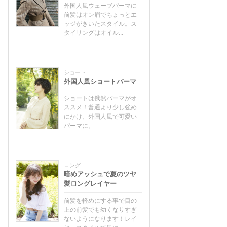
外国人風ウェーブパーマに
前髪はオン眉でちょっとエ
ッジがきいたスタイル。ス
タイリングはオイル...
ショート
外国人風ショートパーマ
ショートは俄然パーマがオ
ススメ！普通より少し強め
にかけ、外国人風で可愛い
パーマに。
ロング
暗めアッシュで夏のツヤ
髪ロングレイヤー
前髪を軽めにする事で目の
上の前髪でも幼くなりすぎ
ないようになります！レイ