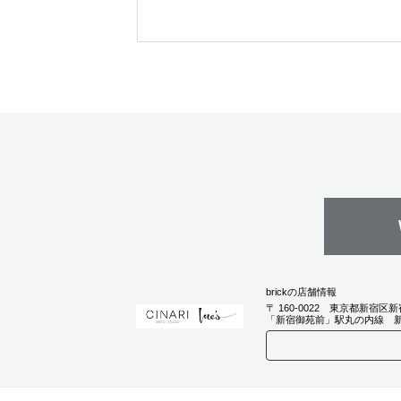
ベーシックな王道スト
レートボブ。ストレー
トにオイルつけて仕上
げるシンプルなスタイ
ルです！
brickの店舗情報
〒
160-0022
東京都
新宿区
新
「新宿御苑前」駅丸の内線 新