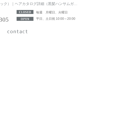
新宿、新宿御苑前駅にある人気【整体スタジオ】と【アイラッシュ＆アイブロウ】美容と健康の複合サロンbrick（ブリック）｜ヘアカタログ詳細（黒髪ハンサムガール）
毎週 月曜日、火曜日
305
平日、土日祝 10:00～20:00