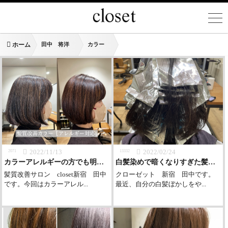
ホーム
田中 将洋
カラー
2022/11/13
2022/02/24
2071
13332
カラーアレルギーの方でも明るいカラーが出来る！
白髪染めで暗くなりすぎた髪を自然に明るくしたい
髪質改善サロン closet新宿 田中
クローゼット 新宿 田中です。
です。今回はカラーアレル...
最近、自分の白髪ぼかしをや...