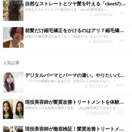
自然なストレートとツヤ髪を叶える「closetの縮毛矯正×トリートメント」
自然なストレートとツヤ髪を叶える「closetの縮毛矯正×...
2025/06/26
325
前髪だけ縮毛矯正をかけるのはアリ？縮毛矯正が得意なclosetが回答！
前髪だけ縮毛矯正はあり？なし？結論からいうとーー’&r...
2025/03/19
1970
人気記事
デジタルパーマとパーマの違い。やりたいパーマの選び方のポイント
『パーマの種類が色々あるけど、どれがいいかわからない』『...
2023/01/28
1094655
現役美容師が髪質改善トリートメントを体験してみた！
時間がたっても効果が持続！注意、これは縮毛矯正ではありま...
2024/10/03
704610
現役美容師が徹底検証！髪質改善トリートメントの効果と持続性！