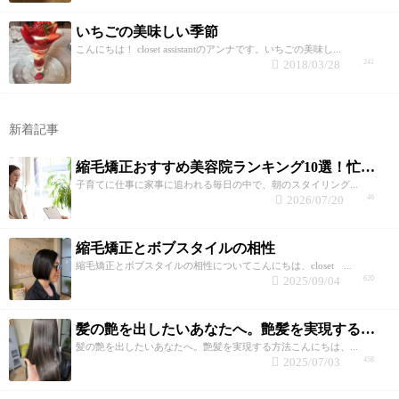
いちごの美味しい季節
こんにちは！ closet assistantのアンナです。いちごの美味し...
2018/03/28
241
新着記事
縮毛矯正おすすめ美容院ランキング10選！忙しい子育て世代が失敗しない選び方と髪質改善のコツ
子育てに仕事に家事に追われる毎日の中で、朝のスタイリング...
2026/07/20
46
縮毛矯正とボブスタイルの相性
縮毛矯正とボブスタイルの相性についてこんにちは、closet ...
2025/09/04
620
髪の艶を出したいあなたへ。艶髪を実現する方法
髪の艶を出したいあなたへ。艶髪を実現する方法こんにちは、...
2025/07/03
458