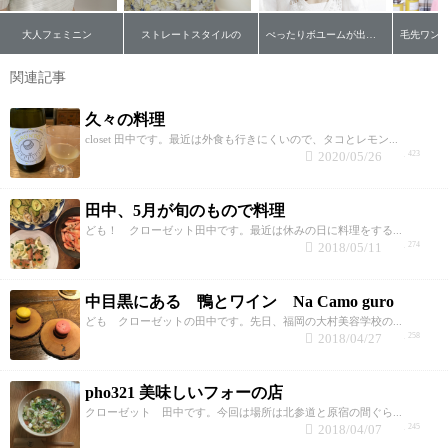
大人フェミニン
ストレートスタイルの
ぺったりボユームが出ない髪をパーマでカジュアルに柔らかく
関連記事
久々の料理
closet 田中です。最近は外食も行きにくいので、タコとレモン...
2020/05/26
423
田中、5月が旬のもので料理
ども！ クローゼット田中です。最近は休みの日に料理をする...
2018/05/11
274
中目黒にある 鴨とワイン Na Camo guro
ども クローゼットの田中です。先日、福岡の大村美容学校の...
2018/04/27
258
pho321 美味しいフォーの店
クローゼット 田中です。今回は場所は北参道と原宿の間ぐら...
2018/04/07
245