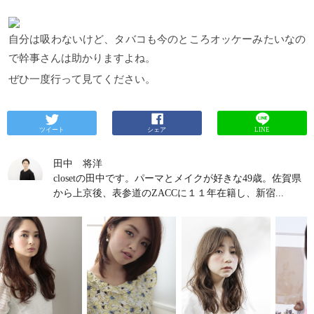
自分は吸わないけど、タバコも今のところオッケーみたいなの
で幹事さんは助かりますよね。
ぜひ一度行って見てください。
ツイート
シェア
LINE
田中 将洋
closetの田中です。パーマとメイクが好きな49歳。佐賀県
から上京後、表参道のZACCに１１年在籍し、新宿...