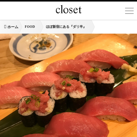
ホーム
FOOD
ほぼ新宿にある『ダリ半』