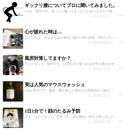
ギックリ腰についてプロに聞いてみました。
closet 田中です。ぎっくり腰ってなったことありますか？僕...
2021/11/11
658
心が疲れた時は…
こんにちは。みなさんは心身共に疲れた時の対策、何かしてい...
2019/06/25
326
風邪対策してますか？
クローゼット 田中です。12月も入り気づけば今年も残りわず...
2018/12/07
243
実は人気のマウスウォッシュ
closet 田中です。最近、再入荷した隠れた人気商品をご紹介。...
2018/11/17
225
1日1分で！顔のたるみ予防
ども クローゼット 田中です！また面白い本を入荷しました...
2018/03/25
262