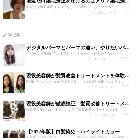
前髪だけ縮毛矯正をかけるのはアリ？縮毛矯正が得意なclosetが回答！
前髪だけ縮毛矯正はあり？なし？結論からいうとーー’&r...
2025/03/19
1957
人気記事
デジタルパーマとパーマの違い。やりたいパーマの選び方のポイント
『パーマの種類が色々あるけど、どれがいいかわからない』『...
2023/01/28
1094643
現役美容師が髪質改善トリートメントを体験してみた！
時間がたっても効果が持続！注意、これは縮毛矯正ではありま...
2024/10/03
704603
現役美容師が徹底検証！髪質改善トリートメントの効果と持続性！
現役美容師closetオオタニによる【髪質改善トリートメント】...
2022/01/20
264832
【2022年版】白髪染め＋ハイライトカラー
白髪染めだけど明るくオシャレに染めたい輪が広がってマス★近...