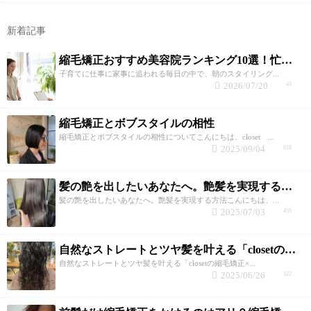
新着記事
縮毛矯正おすすめ美容院ランキング10選！忙しい子育て世代が失敗しない選び方と髪質改善のコツ
子育てに仕事に家事に追われる毎日の中で、朝のスタイリング...
2026/07/20
43
縮毛矯正とボブスタイルの相性
縮毛矯正とボブスタイルの相性についてこんにちは、closet ...
2025/09/04
618
髪の艶を出したいあなたへ。艶髪を実現する方法
髪の艶を出したいあなたへ。艶髪を実現する方法こんにちは、...
2025/07/03
455
自然なストレートとツヤ髪を叶える「closetの縮毛矯正×トリートメント」
自然なストレートとツヤ髪を叶える「closetの縮毛矯正×...
2025/06/26
322