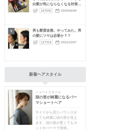
白髪が気にならなくなる対策5
選！
167630
2020/04/09
男も髪質改善。やってみた。男
5
の髪にツヤは必要か？？
127319
2022/10/07
新着ヘアスタイル
ショートスタイル
頭の形が綺麗になるパー
マショートヘア
サイドから見たバランスが
とても綺麗に頭の形が見え
ます。頭の形が悪くてもカ
ットやパーマで骨格...