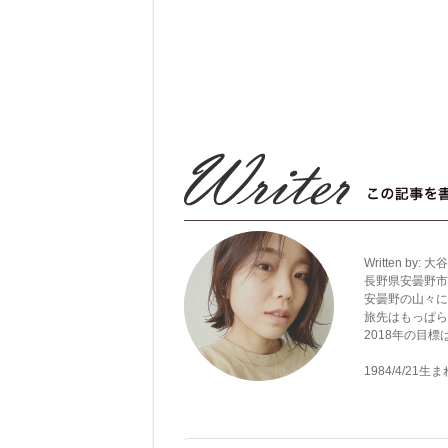
Written by:
大谷
長野県安曇野市
安曇野の山々に
旅先はもっぱら
2018年の目
1984/4/21