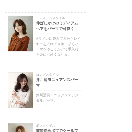
ミディアムスタイル
伸ばしかけのミディアム
ヘアをパーマで可愛く
Aラインに飽きてきたらレイ
ヤーを入れて今年っぽくパ
ーマをゆるくかけて手入れ
を楽に可愛くなりま...
ロングスタイル
井川遥風ニュアンスパー
マ
井川遥風！ニュアンスデジ
タルパーマ。
ボブスタイル
前髪長めボブでクールフ