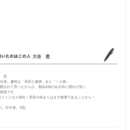
大谷 恵
 恵
出身。趣味は「美容と健康」あと「一人旅」
囲まれて育ったからか、都会&海のある街に憧れが強く、
南国です。
標はフィジカル強化！美容の始まりはまず健康であることから！
生まれ。牡牛座。A型。