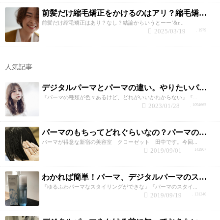
前髪だけ縮毛矯正をかけるのはアリ？縮毛矯正が得意なclosetが回答！
前髪だけ縮毛矯正はあり？なし？結論からいうとーー’&r...
2025/03/19
1979
人気記事
デジタルパーマとパーマの違い。やりたいパーマの選び方のポイント
『パーマの種類が色々あるけど、どれがいいかわからない』『...
2023/01/28
1094665
パーマのもちってどれぐらいなの？パーマの持ちを良くする4つのポイントと持ちを悪くする要因
パーマが得意な新宿の美容室 クローゼット 田中です。今回...
2019/09/01
142967
わかれば簡単！パーマ、デジタルパーマのスタイリングのポイント！
『ゆるふわパーマなスタイリングができな』『パーマのスタイ...
2019/09/19
131240