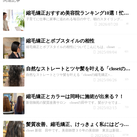
関連記事
縮毛矯正おすすめ美容院ランキング10選！忙しい子育て世代が失敗しない選び方と髪質改善のコツ
子育てに仕事に家事に追われる毎日の中で、朝のスタイリング...
2026/07/20
48
縮毛矯正とボブスタイルの相性
縮毛矯正とボブスタイルの相性についてこんにちは、closet ...
2025/09/04
621
自然なストレートとツヤ髪を叶える「closetの縮毛矯正×トリートメント」
自然なストレートとツヤ髪を叶える「closetの縮毛矯正×...
2025/06/26
325
縮毛矯正とカラーは同時に施術が出来る？！
新宿御苑の髪質改善サロン closetの田中です。髪がクセでま...
2025/02/15
723
髪質改善、縮毛矯正、けっきょく私にはどっちがいいの？
closet 新宿 田中です。美容師歴３０年の美容師 東京は新宿...
2025/02/15
10739