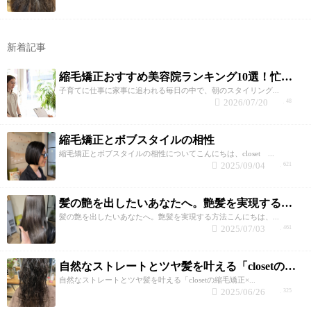
新着記事
縮毛矯正おすすめ美容院ランキング10選！忙しい子育て世代が失敗しない選び方と髪質改善のコツ
子育てに仕事に家事に追われる毎日の中で、朝のスタイリング...
2026/07/20
48
縮毛矯正とボブスタイルの相性
縮毛矯正とボブスタイルの相性についてこんにちは、closet ...
2025/09/04
621
髪の艶を出したいあなたへ。艶髪を実現する方法
髪の艶を出したいあなたへ。艶髪を実現する方法こんにちは、...
2025/07/03
461
自然なストレートとツヤ髪を叶える「closetの縮毛矯正×トリートメント」
自然なストレートとツヤ髪を叶える「closetの縮毛矯正×...
2025/06/26
325