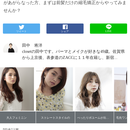
があがらなった方、まずは前髪だけの縮毛矯正からやってみま
せんか？
ツイート
シェア
LINE
田中 将洋
closetの田中です。パーマとメイクが好きな49歳。佐賀県
から上京後、表参道のZACCに１１年在籍し、新宿...
大人フェミニン
ストレートスタイルの
ぺったりボユームが出ない髪をパーマでカジュアルに柔らかく