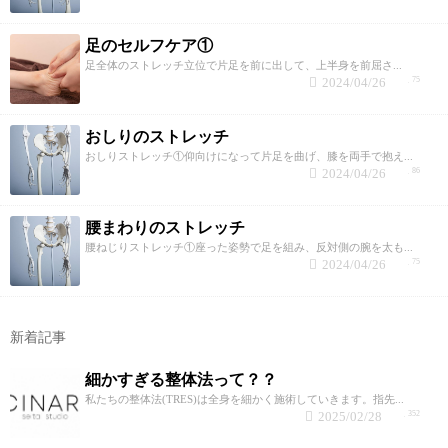
足のセルフケア①
足全体のストレッチ立位で片足を前に出して、上半身を前屈さ...
2024/04/26
75
おしりのストレッチ
おしりストレッチ①仰向けになって片足を曲げ、膝を両手で抱え...
2024/04/26
86
腰まわりのストレッチ
腰ねじりストレッチ①座った姿勢で足を組み、反対側の腕を太も...
2024/04/26
75
新着記事
細かすぎる整体法って？？
私たちの整体法(TRES)は全身を細かく施術していきます。指先...
2025/02/28
352