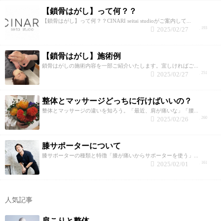
【鎖骨はがし】って何？？
【鎖骨はがし】って何？？CINARI seitai studioがご案内して...
2025/02/27
193
【鎖骨はがし】施術例
鎖骨はがしの施術内容を一部ご紹介いたします。宜しければご...
2025/02/27
251
整体とマッサージどっちに行けばいいの？
整体とマッサージの違いを知ろう。「最近、肩が痛いな」「腰...
2025/02/26
260
膝サポーターについて
膝サポーターの種類と特徴「膝が痛いからサポーターを使う」...
2025/02/01
161
人気記事
肩こりと整体