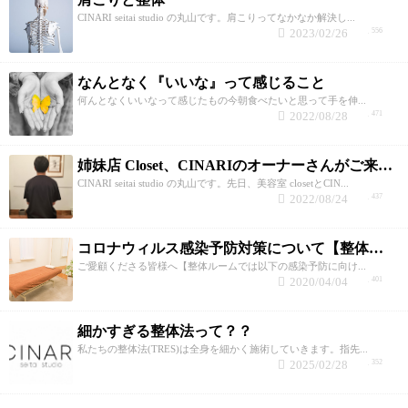
CINARI seitai studio の丸山です。肩こりってなかなか解決し...
2023/02/26
556
なんとなく『いいな』って感じること
何んとなくいいなって感じたもの今朝食べたいと思って手を伸...
2022/08/28
471
姉妹店 Closet、CINARIのオーナーさんがご来店！
CINARI seitai studio の丸山です。先日、美容室 closetとCIN...
2022/08/24
437
コロナウィルス感染予防対策について【整体をご利用のお客様へ安心して整体をご利用頂く為に】
ご愛顧くださる皆様へ【整体ルームでは以下の感染予防に向け...
2020/04/04
401
細かすぎる整体法って？？
私たちの整体法(TRES)は全身を細かく施術していきます。指先...
2025/02/28
352