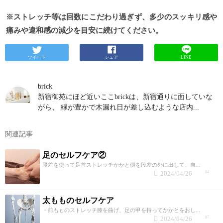
※ストレッチ等は回数にこだわり過ぎず、多少のスッキリ感や
痛みや違和感の減少を目安に続けてください。
ツイート
シェア
LINE
brick
新宿御苑にほど近いここbrickは、新宿通りに面していな
がら、 緑が豊かで木漏れ日が差し込むような店内...
関連記事
足のセルフケア②
段差を使って足首ストレッチかかと側を段差の外に出して、自...
2024/04/26
84
太もものセルフケア
・前もものストレッチ膝を曲げ、足の甲を持ってかかとをおし...
2024/04/26
87